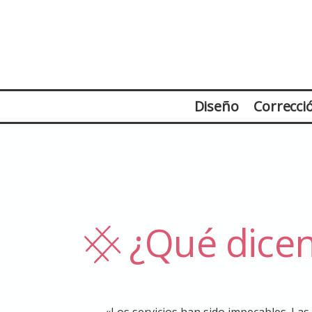
Español
Diseño
Correcci
¿Qué dicen
«Los servicios han sido impecables. La