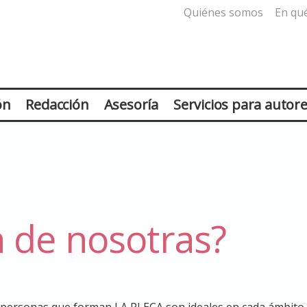
Quiénes somos
En qu
ón
Redacción
Asesoría
Servicios para autor
 de nosotras?
s personas que forman LA PLECA son ideales en cada ámbito.