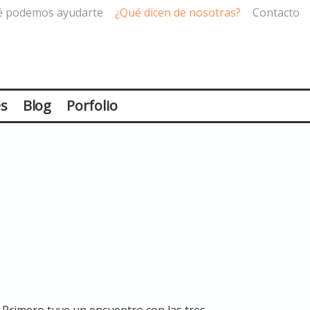
é podemos ayudarte
¿Qué dicen de nosotras?
Contacto
es
Blog
Porfolio
 Primero tuve un encuentro con las tres